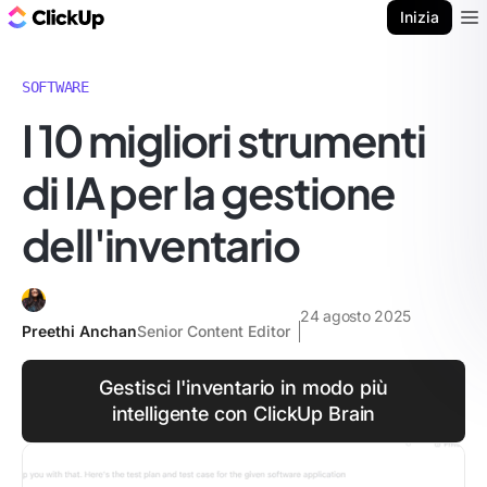
Blog di ClickUp
Inizia
Ope
SOFTWARE
I 10 migliori strumenti
di IA per la gestione
dell'inventario
24 agosto 2025
Preethi Anchan
Senior Content Editor
Gestisci l'inventario in modo più
intelligente con ClickUp Brain