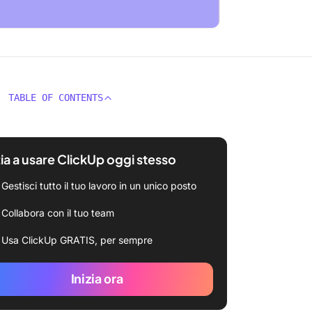
TABLE OF CONTENTS
zia a usare ClickUp oggi stesso
Gestisci tutto il tuo lavoro in un unico posto
Collabora con il tuo team
Usa ClickUp GRATIS, per sempre
Inizia ora