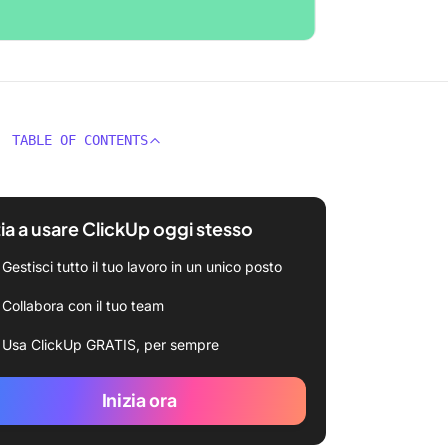
TABLE OF CONTENTS
zia a usare ClickUp oggi stesso
Gestisci tutto il tuo lavoro in un unico posto
Collabora con il tuo team
Usa ClickUp GRATIS, per sempre
Inizia ora