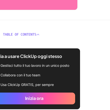
TABLE OF CONTENTS
zia a usare ClickUp oggi stesso
Gestisci tutto il tuo lavoro in un unico posto
Collabora con il tuo team
Usa ClickUp GRATIS, per sempre
Inizia ora