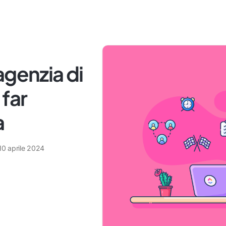
agenzia di
far
a
10 aprile 2024