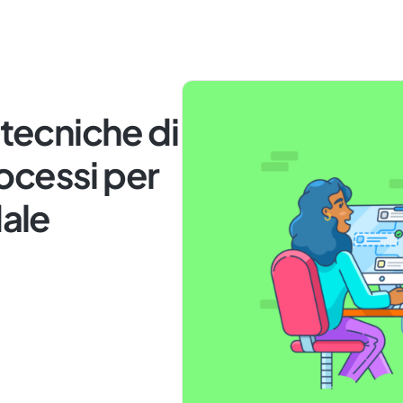
 tecniche di
ocessi per
dale