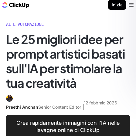
Blog di ClickUp
Inizia
Ope
AI E AUTOMAZIONE
Le 25 migliori idee per
prompt artistici basati
sull'IA per stimolare la
tua creatività
12 febbraio 2026
Preethi Anchan
Senior Content Editor
Crea rapidamente immagini con l'IA nelle
lavagne online di ClickUp