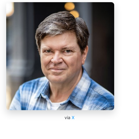
via
X