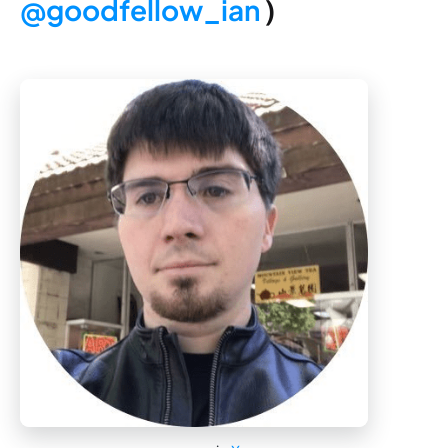
@goodfellow_ian
)