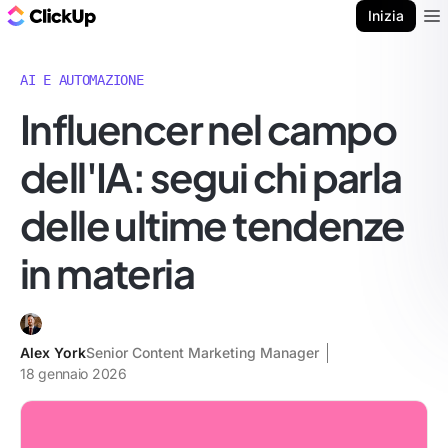
Blog di ClickUp
Inizia
Ope
AI E AUTOMAZIONE
Influencer nel campo
dell'IA: segui chi parla
delle ultime tendenze
in materia
Alex York
Senior Content Marketing Manager
18 gennaio 2026