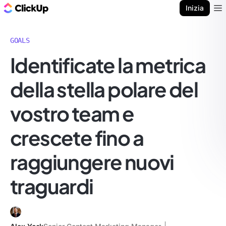
Blog di ClickUp
Inizia
Ope
GOALS
Identificate la metrica
della stella polare del
vostro team e
crescete fino a
raggiungere nuovi
traguardi