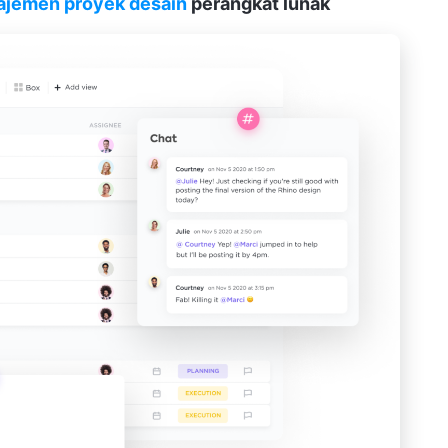
jemen proyek desain
perangkat lunak