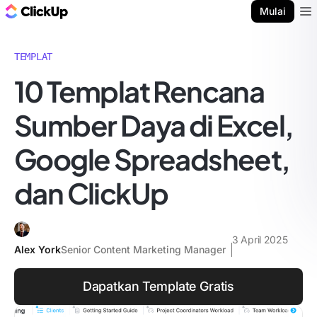
Blog ClickUp
Mulai
Ope
TEMPLAT
10 Templat Rencana
Sumber Daya di Excel,
Google Spreadsheet,
dan ClickUp
3 April 2025
Alex York
Senior Content Marketing Manager
Dapatkan Template Gratis