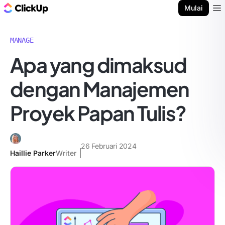
Blog ClickUp
Mulai
Ope
MANAGE
Apa yang dimaksud
dengan Manajemen
Proyek Papan Tulis?
26 Februari 2024
Haillie Parker
Writer