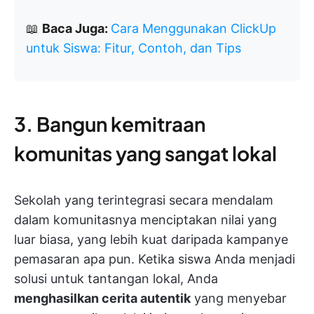
📖
Baca Juga:
Cara Menggunakan ClickUp
untuk Siswa: Fitur, Contoh, dan Tips
3. Bangun kemitraan
komunitas yang sangat lokal
Sekolah yang terintegrasi secara mendalam
dalam komunitasnya menciptakan nilai yang
luar biasa, yang lebih kuat daripada kampanye
pemasaran apa pun. Ketika siswa Anda menjadi
solusi untuk tantangan lokal, Anda
menghasilkan cerita autentik
yang menyebar