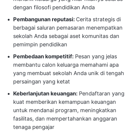
dengan filosofi pendidikan Anda
Pembangunan reputasi:
Cerita strategis di
berbagai saluran pemasaran menempatkan
sekolah Anda sebagai aset komunitas dan
pemimpin pendidikan
Pembedaan kompetitif:
Pesan yang jelas
membantu calon keluarga memahami apa
yang membuat sekolah Anda unik di tengah
persaingan yang ketat
Keberlanjutan keuangan:
Pendaftaran yang
kuat memberikan kemampuan keuangan
untuk mendanai program, meningkatkan
fasilitas, dan mempertahankan anggaran
tenaga pengajar