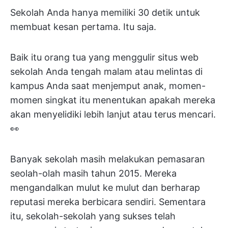
Sekolah Anda hanya memiliki 30 detik untuk
membuat kesan pertama. Itu saja.
Baik itu orang tua yang menggulir situs web
sekolah Anda tengah malam atau melintas di
kampus Anda saat menjemput anak, momen-
momen singkat itu menentukan apakah mereka
akan menyelidiki lebih lanjut atau terus mencari.
👀
Banyak sekolah masih melakukan pemasaran
seolah-olah masih tahun 2015. Mereka
mengandalkan mulut ke mulut dan berharap
reputasi mereka berbicara sendiri. Sementara
itu, sekolah-sekolah yang sukses telah