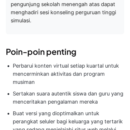
pengunjung sekolah menengah atas dapat
menghadiri sesi konseling perguruan tinggi
simulasi.
Poin-poin penting
Perbarui konten virtual setiap kuartal untuk
mencerminkan aktivitas dan program
musiman
Sertakan suara autentik siswa dan guru yang
menceritakan pengalaman mereka
Buat versi yang dioptimalkan untuk
perangkat seluler bagi keluarga yang tertarik
yang sedang menjelajahi situs web melalui