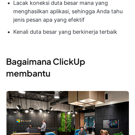
Lacak koneksi duta besar mana yang
menghasilkan aplikasi, sehingga Anda tahu
jenis pesan apa yang efektif
Kenali duta besar yang berkinerja terbaik
Bagaimana ClickUp
membantu