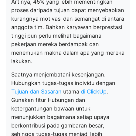
Artinya, 45% yang lebih mementingkan
proses daripada tujuan dapat menyebabkan
kurangnya motivasi dan semangat di antara
anggota tim. Bahkan karyawan berprestasi
tinggi pun perlu melihat bagaimana
pekerjaan mereka berdampak dan
menemukan makna dalam apa yang mereka
lakukan.
Saatnya menjembatani kesenjangan.
Hubungkan tugas-tugas individu dengan
Tujuan dan Sasaran
utama
di ClickUp
.
Gunakan fitur Hubungan dan
ketergantungan bawaan untuk
menunjukkan bagaimana setiap upaya
berkontribusi pada gambaran besar,
sehingga tugas-tugas menjadi lebih