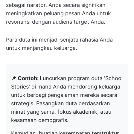
sebagai narator, Anda secara signifikan
meningkatkan peluang pesan Anda untuk
resonansi dengan audiens target Anda.
Para duta ini menjadi senjata rahasia Anda
untuk menjangkau keluarga.
📌 Contoh:
Luncurkan program duta 'School
Stories' di mana Anda mendorong keluarga
untuk berbagi pengalaman mereka secara
strategis. Pasangkan duta berdasarkan
minat yang sama, fokus akademik, atau
kesamaan demografis.
Kemudian, buatlah kesempatan terstruktur