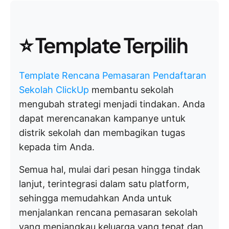
⭐ Template Terpilih
Template Rencana Pemasaran Pendaftaran
Sekolah ClickUp
membantu sekolah
mengubah strategi menjadi tindakan. Anda
dapat merencanakan kampanye untuk
distrik sekolah dan membagikan tugas
kepada tim Anda.
Semua hal, mulai dari pesan hingga tindak
lanjut, terintegrasi dalam satu platform,
sehingga memudahkan Anda untuk
menjalankan rencana pemasaran sekolah
yang menjangkau keluarga yang tepat dan