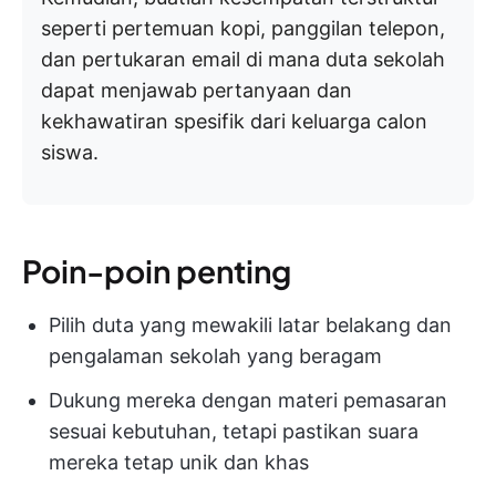
seperti pertemuan kopi, panggilan telepon,
dan pertukaran email di mana duta sekolah
dapat menjawab pertanyaan dan
kekhawatiran spesifik dari keluarga calon
siswa.
Poin-poin penting
Pilih duta yang mewakili latar belakang dan
pengalaman sekolah yang beragam
Dukung mereka dengan materi pemasaran
sesuai kebutuhan, tetapi pastikan suara
mereka tetap unik dan khas