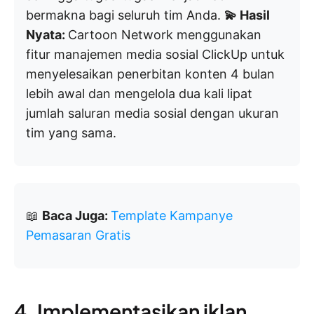
bermakna bagi seluruh tim Anda.
💫 Hasil
Nyata:
Cartoon Network menggunakan
fitur manajemen media sosial ClickUp untuk
menyelesaikan penerbitan konten 4 bulan
lebih awal dan mengelola dua kali lipat
jumlah saluran media sosial dengan ukuran
tim yang sama.
📖
Baca Juga:
Template Kampanye
Pemasaran Gratis
4. Implementasikan iklan