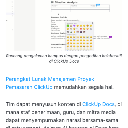
Rancang pengalaman kampus dengan pengeditan kolaboratif
di ClickUp Docs
Perangkat Lunak Manajemen Proyek
Pemasaran ClickUp
memudahkan segala hal.
Tim dapat menyusun konten di
ClickUp Docs
, di
mana staf penerimaan, guru, dan mitra media
dapat menyempurnakan narasi bersama-sama