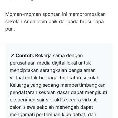
Momen-momen spontan ini mempromosikan
sekolah Anda lebih baik daripada brosur apa
pun.
📌 Contoh:
Bekerja sama dengan
perusahaan media digital lokal untuk
menciptakan serangkaian pengalaman
virtual untuk berbagai tingkatan sekolah.
Keluarga yang sedang mempertimbangkan
pendaftaran sekolah dasar dapat mengikuti
eksperimen sains praktis secara virtual,
calon siswa sekolah menengah dapat
mengamati pertemuan klub debat, dan