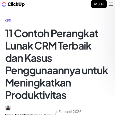
Blog ClickUp
Mulai
Ope
CRM
11 Contoh Perangkat
Lunak CRM Terbaik
dan Kasus
Penggunaannya untuk
Meningkatkan
Produktivitas
4 Februari 2026