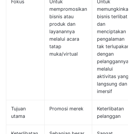
Fokus
Untuk
Untuk
mempromosikan
memungkinkan
bisnis atau
bisnis terlibat
produk dan
dan
layanannya
menciptakan
melalui acara
pengalaman
tatap
tak terlupakan
muka/virtual
dengan
pelanggannya
melalui
aktivitas yang
langsung dan
imersif
Tujuan
Promosi merek
Keterlibatan
utama
pelanggan
Keterlibatan
Sebagian besar
Sangat