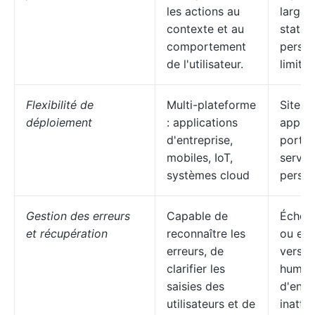
les actions au
large
contexte et au
statiq
comportement
person
de l'utilisateur.
limitée
Flexibilité de
Multi-plateforme
Sites 
déploiement
: applications
applic
d'entreprise,
portai
mobiles, IoT,
service
systèmes cloud
person
Gestion des erreurs
Capable de
Échou
et récupération
reconnaître les
ou esc
erreurs, de
vers l
clarifier les
humai
saisies des
d'entr
utilisateurs et de
inatte