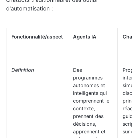
d'automatisation :
Fonctionnalité/aspect
Agents IA
Chatb
Définition
Des
Progr
programmes
interac
autonomes et
simula
intelligents qui
discus
comprennent le
princi
contexte,
réactif
prennent des
guidés
décisions,
script
apprennent et
sur de