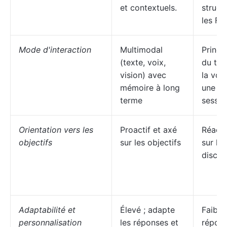
et contextuels.
struct
les FA
Mode d'interaction
Multimodal
Princi
(texte, voix,
du tex
vision) avec
la voi
mémoire à long
une m
terme
sessio
Orientation vers les
Proactif et axé
Réacti
objectifs
sur les objectifs
sur la
discus
Adaptabilité et
Élevé ; adapte
Faible 
personnalisation
les réponses et
répon