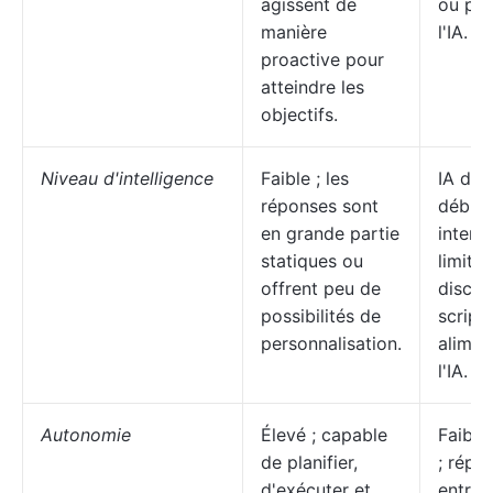
agissent de
ou pil
manière
l'IA.
proactive pour
atteindre les
objectifs.
Niveau d'intelligence
Faible ; les
IA de 
réponses sont
débuta
en grande partie
interm
statiques ou
limité
offrent peu de
discus
possibilités de
script
personnalisation.
alimen
l'IA.
Autonomie
Élevé ; capable
Faible
de planifier,
; répo
d'exécuter et
entrée