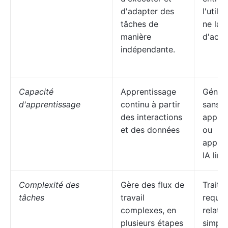
d'adapter des
l'utili
tâches de
ne lan
manière
d'acti
indépendante.
Capacité
Apprentissage
Génér
d'apprentissage
continu à partir
sans
des interactions
appren
et des données
ou
appren
IA limi
Complexité des
Gère des flux de
Traite 
tâches
travail
requêt
complexes, en
relati
plusieurs étapes
simple