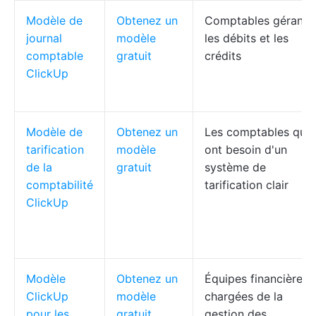
Modèle de
Obtenez un
Comptables gérant
journal
modèle
les débits et les
comptable
gratuit
crédits
ClickUp
Modèle de
Obtenez un
Les comptables qui
tarification
modèle
ont besoin d'un
de la
gratuit
système de
comptabilité
tarification clair
ClickUp
Modèle
Obtenez un
Équipes financières
ClickUp
modèle
chargées de la
pour les
gratuit
gestion des