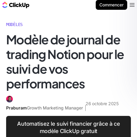
ClickUp Blog
Commencer
Ope
MODÈLES
Modèle de journal de
trading Notion pour le
suivi de vos
performances
26 octobre 2025
Praburam
Growth Marketing Manager
Automatisez le suivi financier grâce à ce
modèle ClickUp gratuit