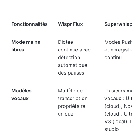
Fonctionnalités
Wispr Flux
Superwhisper
Mode mains
Dictée
Modes Push-to
libres
continue avec
et enregistre
détection
continu
automatique
des pauses
Modèles
Modèle de
Plusieurs mod
vocaux
transcription
vocaux : Ultra
propriétaire
(cloud), Nova
unique
(cloud), Ultra
V3 (local), LM
studio