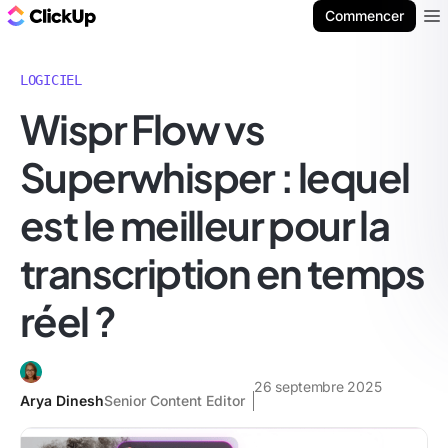
ClickUp Blog
Commencer
Ope
LOGICIEL
Wispr Flow vs
Superwhisper : lequel
est le meilleur pour la
transcription en temps
réel ?
26 septembre 2025
Arya Dinesh
Senior Content Editor