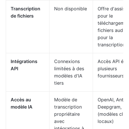
Transcription
Non disponible
Offre d'assist
de fichiers
pour le
téléchargemen
fichiers audio
pour la
transcription.
Intégrations
Connexions
Accès API éte
API
limitées à des
plusieurs
modèles d'IA
fournisseurs d
tiers
Accès au
Modèle de
OpenAI, Anthr
modèle IA
transcription
Deepgram, Gr
propriétaire
(modèles clou
avec
locaux)
intégrations à