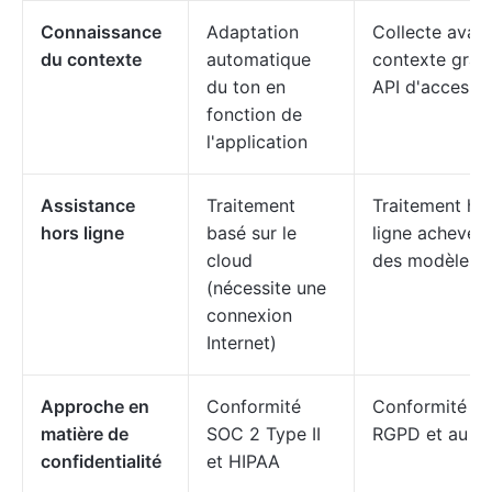
Connaissance
Adaptation
Collecte avan
du contexte
automatique
contexte grâc
du ton en
API d'accessibi
fonction de
l'application
Assistance
Traitement
Traitement ho
hors ligne
basé sur le
ligne achevé 
cloud
des modèles 
(nécessite une
connexion
Internet)
Approche en
Conformité
Conformité au
matière de
SOC 2 Type II
RGPD et au C
confidentialité
et HIPAA