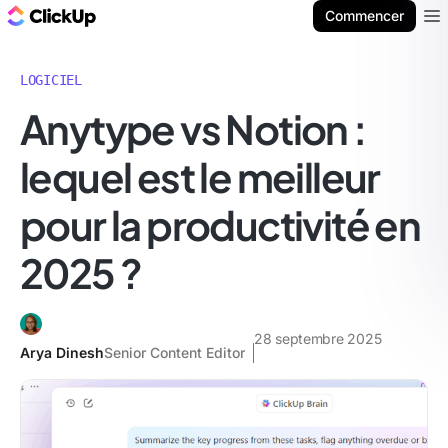
ClickUp Blog
Commencer
Ope
LOGICIEL
Anytype vs Notion :
lequel est le meilleur
pour la productivité en
2025 ?
28 septembre 2025
Arya Dinesh
Senior Content Editor