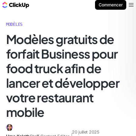
ClickUp Blog
Commencer
Ope
MODÈLES
Modèles gratuits de
forfait Business pour
food truck afin de
lancer et développer
votre restaurant
mobile
20 juillet 2025