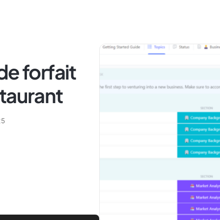
e forfait
taurant
25