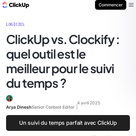
ClickUp Blog
Commencer
Ope
LOGICIEL
ClickUp vs. Clockify :
quel outil est le
meilleur pour le suivi
du temps ?
4 avril 2025
Arya Dinesh
Senior Content Editor
Un suivi du temps parfait avec ClickUp