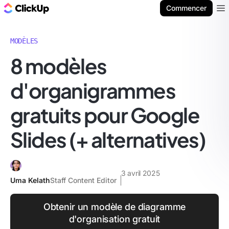
ClickUp Blog
Commencer
Ope
MODÈLES
8 modèles
d'organigrammes
gratuits pour Google
Slides (+ alternatives)
3 avril 2025
Uma Kelath
Staff Content Editor
Obtenir un modèle de diagramme
d'organisation gratuit