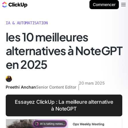
ClickUp Blog
Commencer
Ope
IA & AUTOMATISATION
les 10 meilleures
alternatives à NoteGPT
en 2025
20 mars 2025
Preethi Anchan
Senior Content Editor
Essayez ClickUp : La meilleure alternative
à NoteGPT