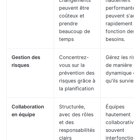
changements
hautement
peuvent être
performantes
coûteux et
peuvent s'ada
prendre
rapidement en
beaucoup de
fonction des
temps
besoins.
Gestion des
Concentrez-
Gérez les risq
risques
vous sur la
de manière
prévention des
dynamique dè
risques grâce à
qu'ils survienn
la planification
Collaboration
Structurée,
Équipes
en équipe
avec des rôles
hautement
et des
collaboratives
responsabilités
souvent
clairs
interfonctionn