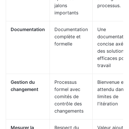
jalons
processus.
importants
Documentation
Documentation
Une
complète et
documentatio
formelle
concise axée 
des solutions
efficaces pour
travail
Gestion du
Processus
Bienvenue et
changement
formel avec
attendu dans l
comités de
limites de
contrôle des
l'itération
changements
Mesurer la
Respect du
Valeur ajoutée