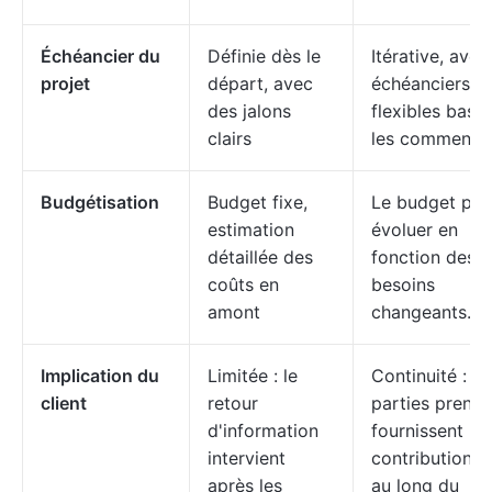
Échéancier du
Définie dès le
Itérative, avec
projet
départ, avec
échéanciers
des jalons
flexibles basé
clairs
les commentai
Budgétisation
Budget fixe,
Le budget peu
estimation
évoluer en
détaillée des
fonction des
coûts en
besoins
amont
changeants.
Implication du
Limitée : le
Continuité : le
client
retour
parties prenan
d'information
fournissent leu
intervient
contribution t
après les
au long du