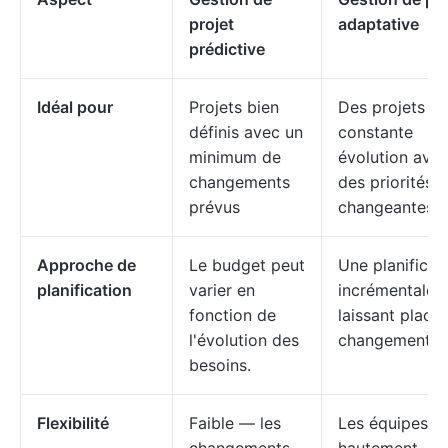
projet
adaptative
prédictive
Idéal pour
Projets bien
Des projets en
définis avec un
constante
minimum de
évolution ave
changements
des priorités
prévus
changeantes
Approche de
Le budget peut
Une planificat
planification
varier en
incrémentale
fonction de
laissant place
l'évolution des
changement
besoins.
Flexibilité
Faible — les
Les équipes