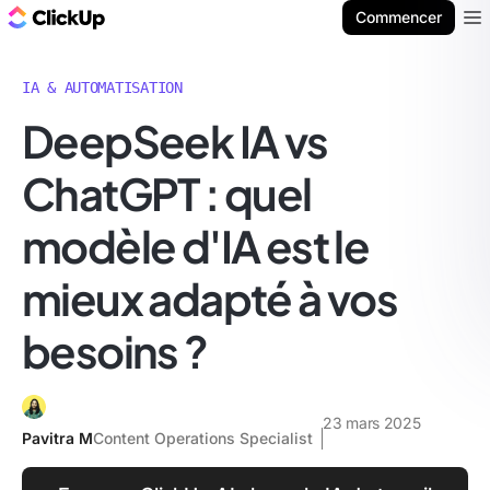
ClickUp Blog
Commencer
Ope
IA & AUTOMATISATION
DeepSeek IA vs
ChatGPT : quel
modèle d'IA est le
mieux adapté à vos
besoins ?
23 mars 2025
Pavitra M
Content Operations Specialist