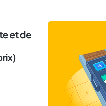
e et de
rix)