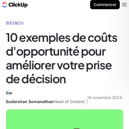
ClickUp Blog
Commencer
Ope
BUSINESS
10 exemples de coûts
d'opportunité pour
améliorer votre prise
de décision
14 novembre 2024
Sudarshan Somanathan
Head of Content