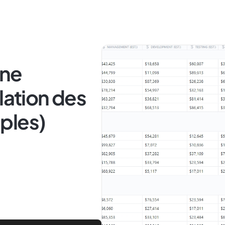
une
lation des
ples)