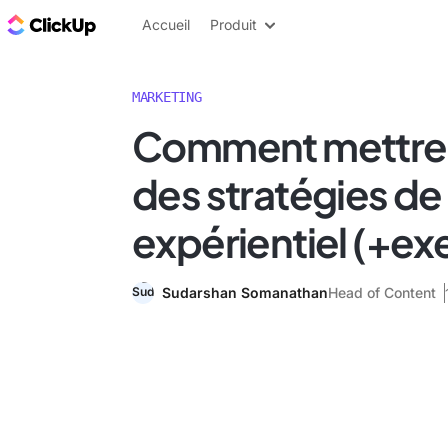
ClickUp Blog
Accueil
Produit
MARKETING
Comment mettre
des stratégies de
expérientiel (+e
Sudarshan Somanathan
Head of Content