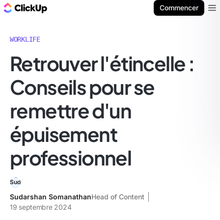
ClickUp Blog
Commencer
Ope
WORKLIFE
Retrouver l'étincelle :
Conseils pour se
remettre d'un
épuisement
professionnel
Sudarshan Somanathan
Head of Content
19 septembre 2024