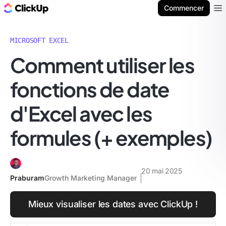
ClickUp Blog
Commencer
Ope
MICROSOFT EXCEL
Comment utiliser les
fonctions de date
d'Excel avec les
formules (+ exemples)
20 mai 2025
Praburam
Growth Marketing Manager
Mieux visualiser les dates avec ClickUp !