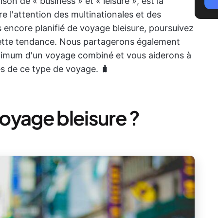
son de « business » et « leisure », est la
re l'attention des multinationales et des
 encore planifié de voyage bleisure, poursuivez
 cette tendance. Nous partagerons également
aximum d'un voyage combiné et vous aiderons à
es de ce type de voyage. 🧳
oyage bleisure ?