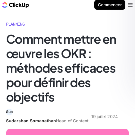
ClickUp Blog
Commencer
Ope
PLANNING
Comment mettre en
œuvre les OKR :
méthodes efficaces
pour définir des
objectifs
19 juillet 2024
Sudarshan Somanathan
Head of Content