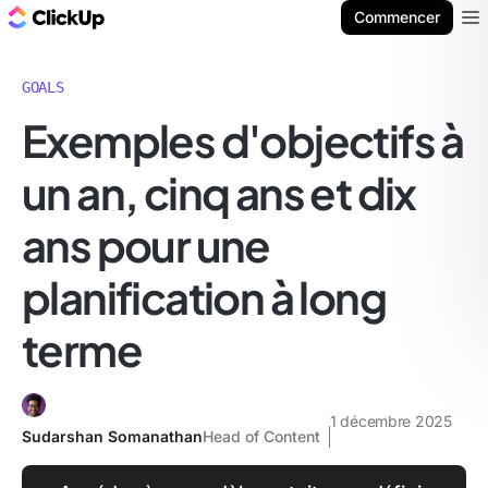
ClickUp Blog
Commencer
Ope
GOALS
Exemples d'objectifs à
un an, cinq ans et dix
ans pour une
planification à long
terme
1 décembre 2025
Sudarshan Somanathan
Head of Content