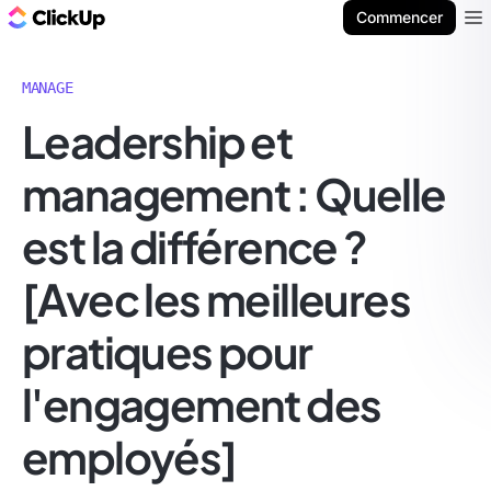
ClickUp Blog
Commencer
Ope
MANAGE
Leadership et
management : Quelle
est la différence ?
[Avec les meilleures
pratiques pour
l'engagement des
employés]