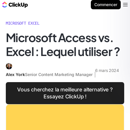
ClickUp Blog
Commencer
Ope
MICROSOFT EXCEL
Microsoft Access vs.
Excel : Lequel utiliser ?
6 mars 2024
Alex York
Senior Content Marketing Manager
Vous cherchez la meilleure alternative ?
Essayez ClickUp !