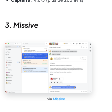
Capterra :
4,6/5 (plus de 200 avis)
3. Missive
via
Missive