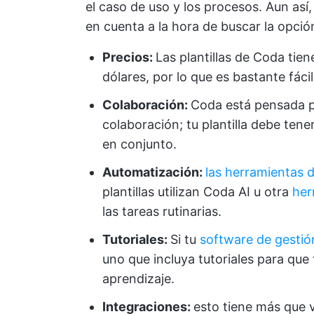
el caso de uso y los procesos. Aun as
en cuenta a la hora de buscar la opci
Precios
:
Las plantillas de Coda tie
dólares, por lo que es bastante fáci
Colaboración
:
Coda está pensada pa
colaboración; tu plantilla debe tene
en conjunto.
Automatización:
las herramientas d
plantillas utilizan Coda AI u otra
her
las tareas rutinarias.
Tutoriales
:
Si tu
software de gestió
uno que incluya tutoriales para que 
aprendizaje.
Integraciones:
esto tiene más que v