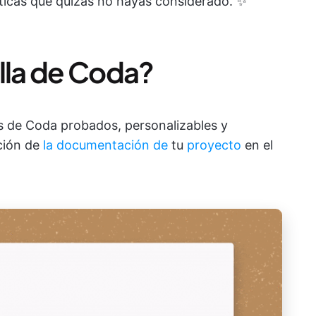
ticas que quizás no hayas considerado. ✨
illa de Coda?
s de Coda probados, personalizables y
ación de
la documentación de
tu
proyecto
en el