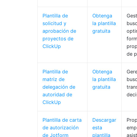
Plantilla de
Obtenga
Gest
solicitud y
la plantilla
busc
aprobación de
gratuita
opti
proyectos de
form
ClickUp
prop
de p
Plantilla de
Obtenga
Gere
matriz de
la plantilla
busc
delegación de
gratuita
tran
autoridad de
deci
ClickUp
Plantilla de carta
Descargar
Prop
de autorización
esta
empr
de Jotform
plantilla
asis