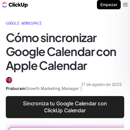
ClickUp Blog
Empezar
Ope
GOOGLE WORKSPACE
Cómo sincronizar
Google Calendar con
Apple Calendar
17 de agosto de 2025
Praburam
Growth Marketing Manager
Sincroniza tu Google Calendar con
ClickUp Calendar