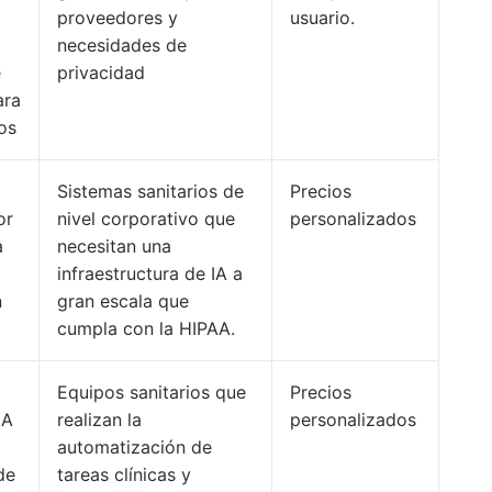
proveedores y
usuario.
necesidades de
e
privacidad
ara
os
Sistemas sanitarios de
Precios
or
nivel corporativo que
personalizados
a
necesitan una
infraestructura de IA a
n
gran escala que
cumpla con la HIPAA.
Equipos sanitarios que
Precios
IA
realizan la
personalizados
automatización de
de
tareas clínicas y