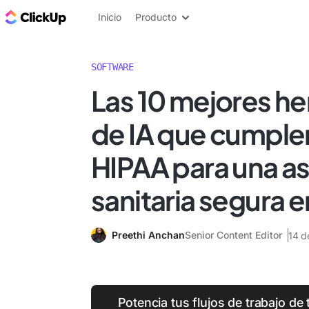
ClickUp Blog
Inicio
Producto
SOFTWARE
Las 10 mejores h
de IA que cumplen
HIPAA para una as
sanitaria segura 
Preethi Anchan
Senior Content Editor
14 d
Potencia tus flujos de trabajo de 