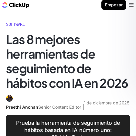
ClickUp Blog
Empezar
Ope
SOFTWARE
Las 8 mejores
herramientas de
seguimiento de
hábitos con IA en 2026
1 de diciembre de 2025
Preethi Anchan
Senior Content Editor
Prueba la herramienta de seguimiento de
hábitos basada en IA número uno: