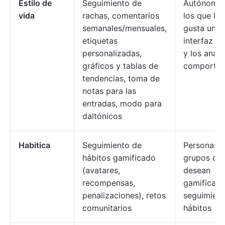
Estilo de
Seguimiento de
Autónomos
vida
rachas, comentarios
los que les
semanales/mensuales,
gusta una
etiquetas
interfaz se
personalizadas,
y los análi
gráficos y tablas de
comportam
tendencias, toma de
notas para las
entradas, modo para
daltónicos
Habitica
Seguimiento de
Personas y
hábitos gamificado
grupos qu
(avatares,
desean
recompensas,
gamificar e
penalizaciones), retos
seguimient
comunitarios
hábitos