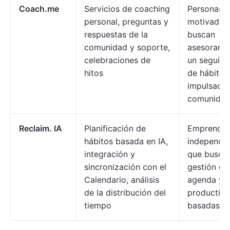
Coach.me
Servicios de coaching
Personas 
personal, preguntas y
motivadas
respuestas de la
buscan
comunidad y soporte,
asesorami
celebraciones de
un seguimi
hitos
de hábitos
impulsado 
comunida
Reclaim. IA
Planificación de
Emprende
hábitos basada en IA,
independie
integración y
que busca
sincronización con el
gestión de 
Calendario, análisis
agenda y l
de la distribución del
productivi
tiempo
basadas en