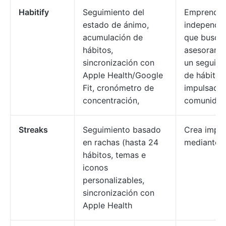
Habitify
Seguimiento del
Emprende
estado de ánimo,
independie
acumulación de
que busca
hábitos,
asesorami
sincronización con
un seguimi
Apple Health/Google
de hábitos
Fit, cronómetro de
impulsado 
concentración,
comunida
Streaks
Seguimiento basado
Crea impu
en rachas (hasta 24
mediante 
hábitos, temas e
iconos
personalizables,
sincronización con
Apple Health