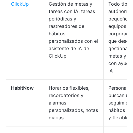
ClickUp
Gestión de metas y
Todo tipo 
tareas con IA, tareas
autónomos
periódicas y
pequeños
rastreadores de
equipos y
hábitos
corporaci
personalizados con el
que desee
asistente de IA de
gestionar 
ClickUp
metas y ta
con ayuda 
IA
HabitNow
Horarios flexibles,
Personas 
recordatorios y
buscan un
alarmas
seguimient
personalizados, notas
hábitos sen
diarias
y flexible