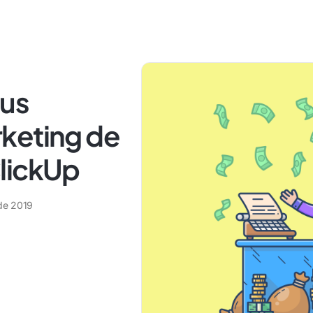
sus
keting de
lickUp
 de 2019