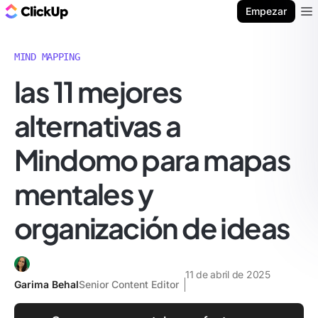
ClickUp Blog
Empezar
Ope
MIND MAPPING
las 11 mejores
alternativas a
Mindomo para mapas
mentales y
organización de ideas
11 de abril de 2025
Garima Behal
Senior Content Editor