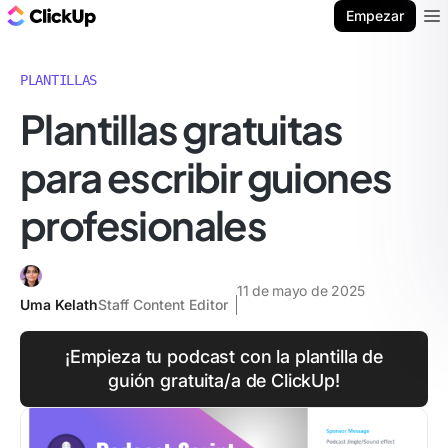
ClickUp Blog
Empezar
Ope
PLANTILLAS
Plantillas gratuitas
para escribir guiones
profesionales
11 de mayo de 2025
Uma Kelath
Staff Content Editor
¡Empieza tu podcast con la plantilla de
guión gratuita/a de ClickUp!