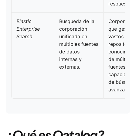
respuestas.
Elastic
Búsqueda de la
Corporacio
Enterprise
corporación
que gestion
Search
unificada en
vastos
múltiples fuentes
repositorio
de datos
conocimien
internas y
de múltiple
externas.
fuentes con
capacidade
de búsqued
avanzadas.
¿Qué es Qatalog?