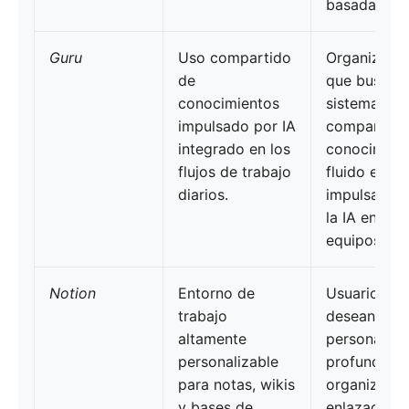
basada en I
Guru
Uso compartido
Organizaci
de
que buscan
conocimientos
sistema de 
impulsado por IA
compartido
integrado en los
conocimien
flujos de trabajo
fluido e
diarios.
impulsado 
la IA entre
equipos.
Notion
Entorno de
Usuarios qu
trabajo
desean una
altamente
personaliza
personalizable
profunda en
para notas, wikis
organizació
y bases de
enlazado de