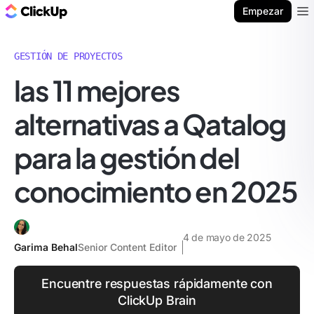
ClickUp Blog
Empezar
Ope
GESTIÓN DE PROYECTOS
las 11 mejores
alternativas a Qatalog
para la gestión del
conocimiento en 2025
4 de mayo de 2025
Garima Behal
Senior Content Editor
Encuentre respuestas rápidamente con
ClickUp Brain