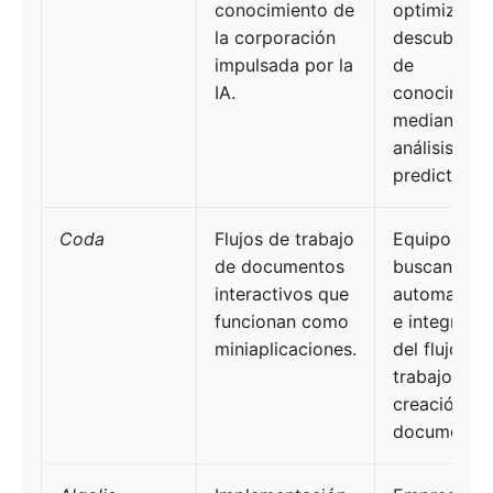
conocimiento de
optimizan e
la corporación
descubrimi
impulsada por la
de
IA.
conocimien
mediante IA
análisis
predictivo.
Coda
Flujos de trabajo
Equipos qu
de documentos
buscan
interactivos que
automatiza
funcionan como
e integraci
miniaplicaciones.
del flujo de
trabajo en l
creación de
documentos