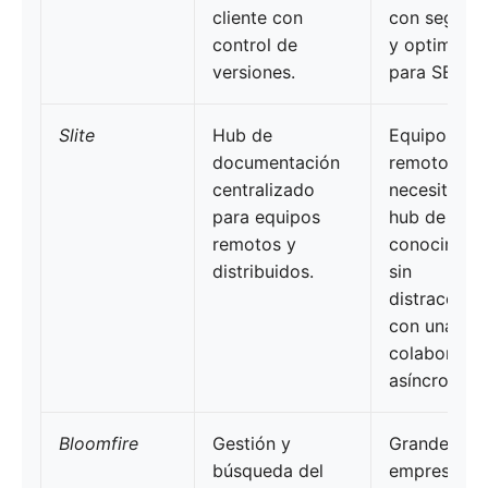
cliente con
con seguri
control de
y optimizad
versiones.
para SEO.
Slite
Hub de
Equipos
documentación
remotos qu
centralizado
necesitan u
para equipos
hub de
remotos y
conocimien
distribuidos.
sin
distraccion
con una sól
colaboració
asíncrona.
Bloomfire
Gestión y
Grandes
búsqueda del
empresas q