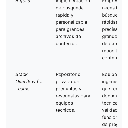
Algolia
Implementación
Empresas q
de búsqueda
necesitan
rápida y
búsquedas
personalizable
rápidas y
para grandes
precisas en
archivos de
grandes ba
contenido.
de datos y
repositorio
contenido.
Stack
Repositorio
Equipos de
Overflow for
privado de
ingeniería y
Teams
preguntas y
que requier
respuestas para
documentac
equipos
técnica
técnicos.
validada y
funcionalid
de pregunta