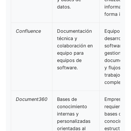
datos.
información
forma intuit
Confluence
Documentación
Equipos de
técnica y
desarrollo 
colaboración en
software q
equipo para
gestionan
equipos de
documentac
software.
y flujos de
trabajo
complejos.
Document360
Bases de
Empresas q
conocimiento
requieren
internas y
bases de
personalizadas
conocimien
orientadas al
estructurad