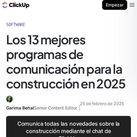
ClickUp Blog
Empezar
Ope
SOFTWARE
Los 13 mejores
programas de
comunicación para la
construcción en 2025
25 de febrero de 2025
Garima Behal
Senior Content Editor
Comunica todas las novedades sobre la
construcción mediante el chat de