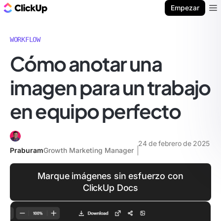
ClickUp Blog
Empezar
Ope
WORKFLOW
Cómo anotar una
imagen para un trabajo
en equipo perfecto
24 de febrero de 2025
Praburam
Growth Marketing Manager
Marque imágenes sin esfuerzo con
ClickUp Docs