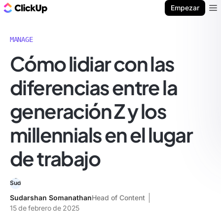
ClickUp Blog
Empezar
Ope
MANAGE
Cómo lidiar con las
diferencias entre la
generación Z y los
millennials en el lugar
de trabajo
Sudarshan Somanathan
Head of Content
15 de febrero de 2025