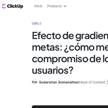
ClickUp Blog
Inicio
Producto
GOALS
Efecto de gradie
metas: ¿cómo mej
compromiso de l
usuarios?
Sudarshan Somanathan
Head of Content